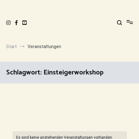
Zum
Inhalt
Still bewegt.
Raum für dich. Atem holen. Kraft sammeln. Leben spüren.
springen
Start
Veranstaltungen
Schlagwort:
Einsteigerworkshop
Es sind keine anstehenden Veranstaltungen vorhanden.