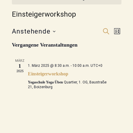
Einsteigerworkshop
Veransta
Veran
Anstehende
SUCHE
LISTE
Ansic
Datum
Suche
wählen.
Vergangene Veranstaltungen
Navig
und
Ansichte
MÄRZ
1
1. März 2025 @ 8:30 a.m.
-
10:00 a.m.
UTC+0
Navigati
2025
Einsteigerworkshop
Yogaschule Yoga Üben
Quartier, 1. OG, Baustraße
21, Boizenburg