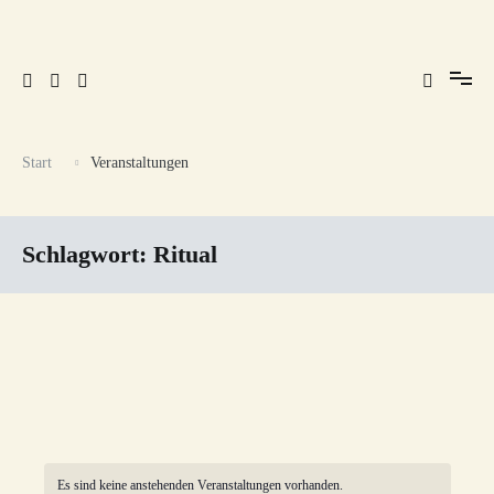
Zum
Inhalt
springen
Raum für dich. Atem holen. Kraft sammeln. Leben spüren.
Still bewegt.
Start
Veranstaltungen
Schlagwort:
Ritual
Es sind keine anstehenden Veranstaltungen vorhanden.