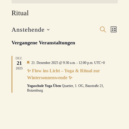
Ritual
Veran
Anstehende
Veranstal
SUCHE
LISTE
Datum
Ansic
Suche
wählen.
Vergangene Veranstaltungen
Navig
und
DEZ.
Ansichten
21
Hervorgehoben
21. Dezember 2025 @ 9:30 a.m.
-
12:00 p.m.
UTC+0
2025
Navigatio
✨ Flow ins Licht – Yoga & Ritual zur
Wintersonnenwende ✨
Yogaschule Yoga Üben
Quartier, 1. OG, Baustraße 21,
Boizenburg